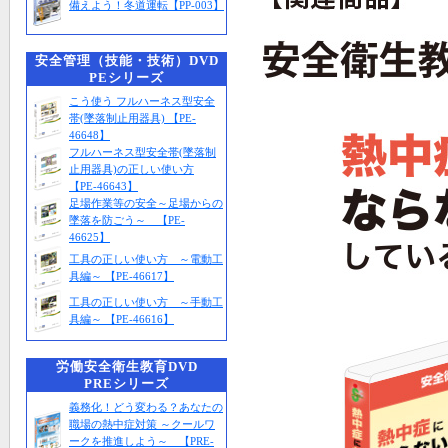
備えよう！冬道運転【PP-003】
安全管理（技能・技術）DVD
PEシリーズ
こう使う フルハーネス型安全
帯(墜落制止用器具) 【PE-
46648】
フルハーネス型安全帯(墜落制
止用器具)の正しい使い方
【PE-46643】
足場作業等の安全～足場からの
墜落を防ごう～ 【PE-
46625】
工具の正しい使い方 ～電動工
具編～ 【PE-46617】
工具の正しい使い方 ～手動工
具編～ 【PE-46616】
労働安全衛生教育DVD
PREシリーズ
義務化！どう変わる？あなたの
職場の熱中症対策 ～クールワ
ークを推進しよう～ 【PRE-