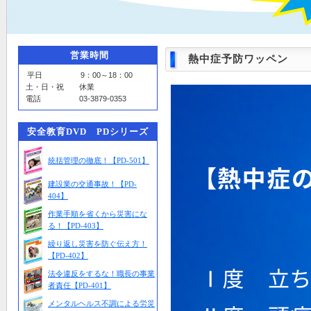
営業時間
熱中症予防ワッペン
平日 9：00～18：00
土・日・祝 休業
電話 03-3879-0353
安全教育DVD PDシリーズ
統括管理の徹底！【PD-501】
建設業の交通事故！【PD-
404】
作業手順を省くから災害にな
る！【PD-403】
繰り返し災害を防ぐ伝え方！
【PD-402】
法令違反をするな！職長の事業
者責任【PD-401】
メンタルヘルス不調による労災