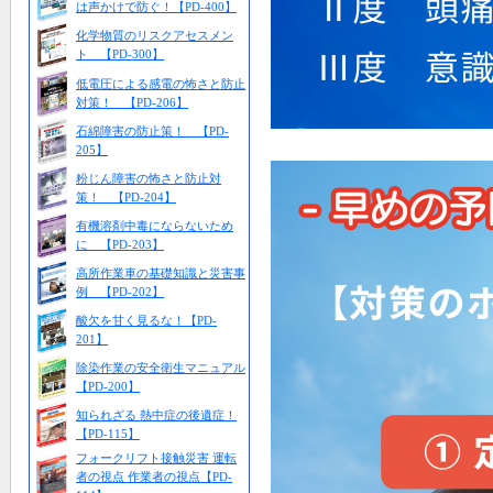
は声かけで防ぐ！【PD-400】
化学物質のリスクアセスメン
ト 【PD-300】
低電圧による感電の怖さと防止
対策！ 【PD-206】
石綿障害の防止策！ 【PD-
205】
粉じん障害の怖さと防止対
策！ 【PD-204】
有機溶剤中毒にならないため
に 【PD-203】
高所作業車の基礎知識と災害事
例 【PD-202】
酸欠を甘く見るな！【PD-
201】
除染作業の安全衛生マニュアル
【PD-200】
知られざる 熱中症の後遺症！
【PD-115】
フォークリフト接触災害 運転
者の視点 作業者の視点【PD-