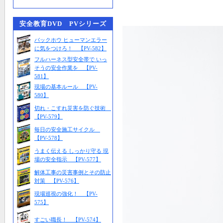
安全教育DVD PVシリーズ
バックホウ ヒューマンエラー
に気をつけろ！ 【PV-582】
フルハーネス型安全帯で いっ
そうの安全作業を 【PV-
581】
現場の基本ルール 【PV-
580】
切れ・こすれ災害を防ぐ技術
【PV-579】
毎日の安全施工サイクル
【PV-578】
うまく伝える しっかり守る 現
場の安全指示 【PV-577】
解体工事の災害事例とその防止
対策 【PV-576】
現場巡視の強化！ 【PV-
575】
すごい職長！ 【PV-574】