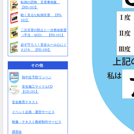
転倒の恐怖 災害事例集
【PD-103】
軽く見るな転倒災害 【PD-
102】
二次災害の防止と一次救命処置
（手当・AED） 【PD-101】
必ず守ろう！安全ルール心にく
さびを 【PD-100】
その他
熱中症予防ワッペン
安全施工サイクルCD
【CD-101】
安全教育テキスト
イベント企画・運営サービス
映像・テキスト教材制作サービス
講習会