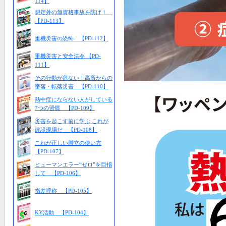
114】
想定外の無資格事故を防げ！
【PD-113】
重機災害の恐怖 【PD-112】
重機災害と安全法令 【PD-
111】
その行動が危ない！高所からの
墜落・転落災害 【PD-110】
熱中症にならない人がしている
7つの習慣 【PD-109】
災害を起こす前に学ぶ これが
建設現場だ 【PD-108】
これが正しい脚立の使い方
【PD-107】
ヒューマンエラー“ゼロ”を目指
して 【PD-106】
指差呼称 【PD-105】
KY活動 【PD-104】