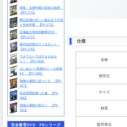
荷役・玉掛作業の安全の急所
【PV-573】
脚立足場の正しい組み立て方法
と安全作業 【PV-572】
足場組立等特別教育DVD
【PV-571】
仕様
熱中症対策のウソ＆ホント
【PV-570】
できてないではすまされな
名称
い！ 【PV-569】
はじめよう 現地KYと一人現地
KY 【PV-568】
発売元
危険な場所に近づくな 【PV-
567】
サイズ
安全管理改善への道 【PV-
566】
現場入場前が肝心！ 【PV-
材質
565】
販売単位
安全教育DVD PRシリーズ