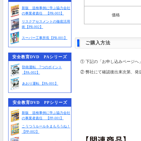
新版 送検事例に学ぶ協力会社
の事業者責任 【PR-003】
価格
リスクアセスメントの徹底活用
術【PR-002】
スーパー工事所長【PR-001】
ご購入方法
安全教育DVD PAシリーズ
① 下記の「お申し込みページへ
防衛運転 7つのポイント
② 弊社にて確認後出来次第、発
【PA-002】
あおり運転 【PA-001】
安全教育DVD PPシリーズ
新版 送検事例に学ぶ協力会社
の事業者責任 【PP-001】
こうつうルールをまもろうね！
【PP-002】