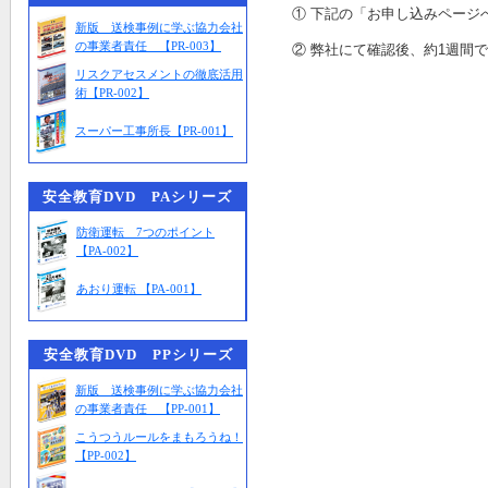
① 下記の「お申し込みページ
新版 送検事例に学ぶ協力会社
の事業者責任 【PR-003】
② 弊社にて確認後、約1週間
リスクアセスメントの徹底活用
術【PR-002】
スーパー工事所長【PR-001】
安全教育DVD PAシリーズ
防衛運転 7つのポイント
【PA-002】
あおり運転 【PA-001】
安全教育DVD PPシリーズ
新版 送検事例に学ぶ協力会社
の事業者責任 【PP-001】
こうつうルールをまもろうね！
【PP-002】