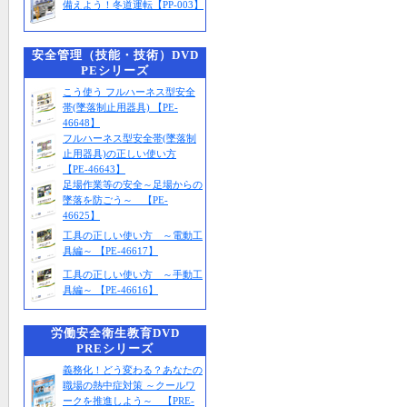
備えよう！冬道運転【PP-003】
安全管理（技能・技術）DVD
PEシリーズ
こう使う フルハーネス型安全
帯(墜落制止用器具) 【PE-
46648】
フルハーネス型安全帯(墜落制
止用器具)の正しい使い方
【PE-46643】
足場作業等の安全～足場からの
墜落を防ごう～ 【PE-
46625】
工具の正しい使い方 ～電動工
具編～ 【PE-46617】
工具の正しい使い方 ～手動工
具編～ 【PE-46616】
労働安全衛生教育DVD
PREシリーズ
義務化！どう変わる？あなたの
職場の熱中症対策 ～クールワ
ークを推進しよう～ 【PRE-