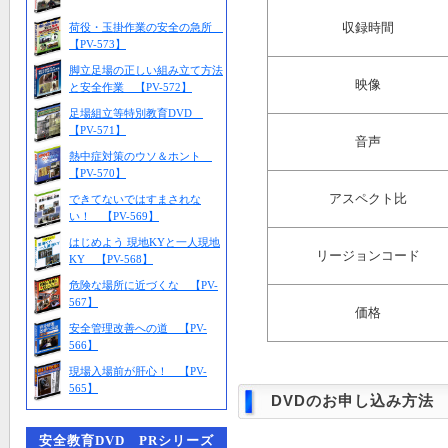
収録時間
荷役・玉掛作業の安全の急所
【PV-573】
脚立足場の正しい組み立て方法
映像
と安全作業 【PV-572】
足場組立等特別教育DVD
【PV-571】
音声
熱中症対策のウソ＆ホント
【PV-570】
アスペクト比
できてないではすまされな
い！ 【PV-569】
はじめよう 現地KYと一人現地
リージョンコード
KY 【PV-568】
危険な場所に近づくな 【PV-
567】
価格
安全管理改善への道 【PV-
566】
現場入場前が肝心！ 【PV-
565】
DVDのお申し込み方法
安全教育DVD PRシリーズ