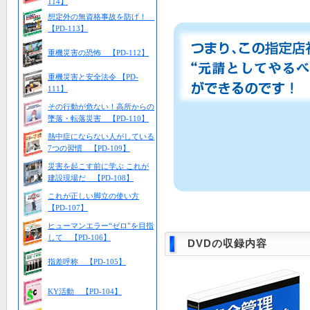
114】
想定外の無資格事故を防げ！
【PD-113】
重機災害の恐怖 【PD-112】
重機災害と安全法令 【PD-
111】
その行動が危ない！高所からの
墜落・転落災害 【PD-110】
熱中症にならない人がしている
7つの習慣 【PD-109】
災害を起こす前に学ぶ これが
建設現場だ 【PD-108】
これが正しい脚立の使い方
【PD-107】
ヒューマンエラー“ゼロ”を目指
して 【PD-106】
DVDの収録内容
指差呼称 【PD-105】
KY活動 【PD-104】