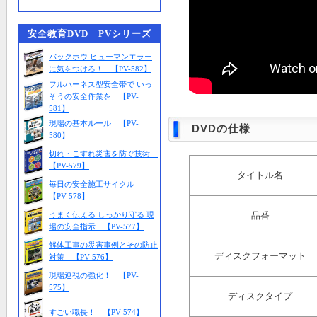
安全教育DVD PVシリーズ
バックホウ ヒューマンエラー
に気をつけろ！ 【PV-582】
フルハーネス型安全帯で いっ
そうの安全作業を 【PV-
581】
現場の基本ルール 【PV-
DVDの仕様
580】
切れ・こすれ災害を防ぐ技術
【PV-579】
タイトル名
毎日の安全施工サイクル
【PV-578】
うまく伝える しっかり守る 現
品番
場の安全指示 【PV-577】
解体工事の災害事例とその防止
ディスクフォーマット
対策 【PV-576】
現場巡視の強化！ 【PV-
575】
ディスクタイプ
すごい職長！ 【PV-574】