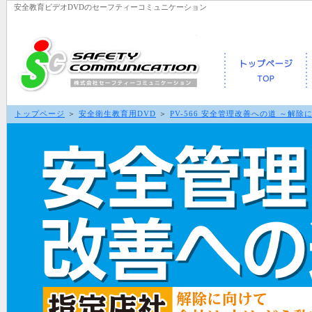
安全教育ビデオDVDのセーフティーコミュニケーション
トップページ
＞
安全衛生教育用DVD
＞
PV-566 安全管理改善への道 ～