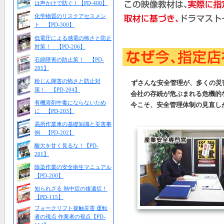
は声かけで防ぐ！【PD-400】
化学物質のリスクアセスメン
ト 【PD-300】
低電圧による感電の怖さと防止
対策！ 【PD-206】
石綿障害の防止策！ 【PD-
205】
粉じん障害の怖さと防止対
ずさんな安全管理が、多くの災
策！ 【PD-204】
会社の存続が危ぶまれる危機的
有機溶剤中毒にならないため
今こそ、安全管理体制の見直
に 【PD-203】
高所作業車の基礎知識と災害事
例 【PD-202】
酸欠を甘く見るな！【PD-
201】
除染作業の安全衛生マニュアル
【PD-200】
知られざる 熱中症の後遺症！
【PD-115】
フォークリフト接触災害 運転
者の視点 作業者の視点【PD-