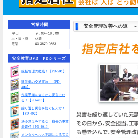
営業時間
安全管理改善への道 ～
平日 9：00～18：00
土・日・祝 休業
電話 03-3879-0353
安全教育DVD PDシリーズ
統括管理の徹底！【PD-501】
建設業の交通事故！【PD-
404】
作業手順を省くから災害にな
る！【PD-403】
繰り返し災害を防ぐ伝え方！
【PD-402】
法令違反をするな！職長の事業
者責任【PD-401】
メンタルヘルス不調による労災