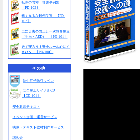
転倒の恐怖 災害事例集
【PD-103】
軽く見るな転倒災害 【PD-
102】
二次災害の防止と一次救命処置
（手当・AED） 【PD-101】
必ず守ろう！安全ルール心にく
さびを 【PD-100】
その他
熱中症予防ワッペン
安全施工サイクルCD
【CD-101】
安全教育テキスト
イベント企画・運営サービス
映像・テキスト教材制作サービス
講習会