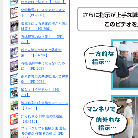
は声かけで防ぐ！【PD-400】
化学物質のリスクアセスメン
ト 【PD-300】
低電圧による感電の怖さと防止
対策！ 【PD-206】
石綿障害の防止策！ 【PD-
205】
粉じん障害の怖さと防止対
策！ 【PD-204】
有機溶剤中毒にならないため
に 【PD-203】
高所作業車の基礎知識と災害事
例 【PD-202】
酸欠を甘く見るな！【PD-
201】
除染作業の安全衛生マニュアル
【PD-200】
知られざる 熱中症の後遺症！
【PD-115】
フォークリフト接触災害 運転
者の視点 作業者の視点【PD-