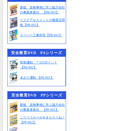
新版 送検事例に学ぶ協力会社
の事業者責任 【PR-003】
リスクアセスメントの徹底活用
術【PR-002】
スーパー工事所長【PR-001】
安全教育DVD PAシリーズ
防衛運転 7つのポイント
【PA-002】
あおり運転 【PA-001】
安全教育DVD PPシリーズ
新版 送検事例に学ぶ協力会社
の事業者責任 【PP-001】
こうつうルールをまもろうね！
【PP-002】