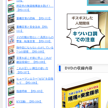
114】
想定外の無資格事故を防げ！
【PD-113】
重機災害の恐怖 【PD-112】
重機災害と安全法令 【PD-
111】
その行動が危ない！高所からの
墜落・転落災害 【PD-110】
熱中症にならない人がしている
7つの習慣 【PD-109】
災害を起こす前に学ぶ これが
建設現場だ 【PD-108】
DVDの収録内容
これが正しい脚立の使い方
【PD-107】
ヒューマンエラー“ゼロ”を目指
して 【PD-106】
指差呼称 【PD-105】
KY活動 【PD-104】