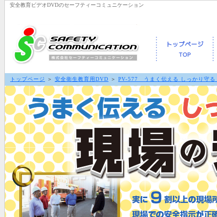
安全教育ビデオDVDのセーフティーコミュニケーション
トップページ
＞
安全衛生教育用DVD
＞
PV-577 うまく伝える しっかり守