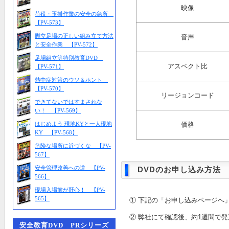
映像
荷役・玉掛作業の安全の急所
【PV-573】
脚立足場の正しい組み立て方法
音声
と安全作業 【PV-572】
足場組立等特別教育DVD
アスペクト比
【PV-571】
熱中症対策のウソ＆ホント
【PV-570】
リージョンコード
できてないではすまされな
い！ 【PV-569】
はじめよう 現地KYと一人現地
価格
KY 【PV-568】
危険な場所に近づくな 【PV-
567】
安全管理改善への道 【PV-
DVDのお申し込み方法
566】
現場入場前が肝心！ 【PV-
565】
① 下記の「お申し込みページへ
② 弊社にて確認後、約1週間で
安全教育DVD PRシリーズ