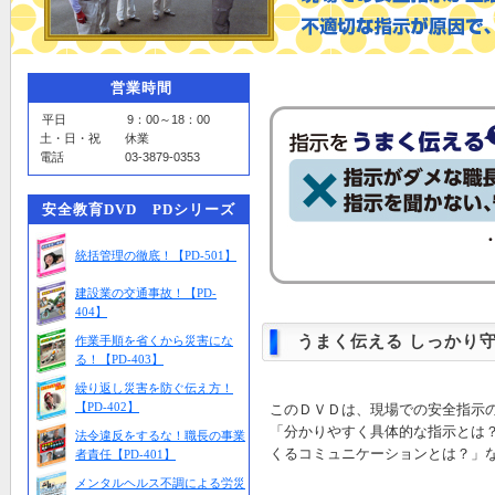
営業時間
平日 9：00～18：00
土・日・祝 休業
電話 03-3879-0353
安全教育DVD PDシリーズ
統括管理の徹底！【PD-501】
建設業の交通事故！【PD-
404】
うまく伝える しっかり守
作業手順を省くから災害にな
る！【PD-403】
繰り返し災害を防ぐ伝え方！
【PD-402】
このＤＶＤは、現場での安全指示
「分かりやすく具体的な指示とは
法令違反をするな！職長の事業
くるコミュニケーションとは？」
者責任【PD-401】
メンタルヘルス不調による労災