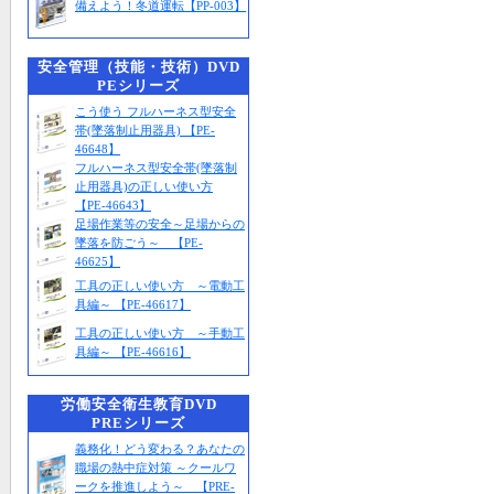
備えよう！冬道運転【PP-003】
安全管理（技能・技術）DVD
PEシリーズ
こう使う フルハーネス型安全
帯(墜落制止用器具) 【PE-
46648】
フルハーネス型安全帯(墜落制
止用器具)の正しい使い方
【PE-46643】
足場作業等の安全～足場からの
墜落を防ごう～ 【PE-
46625】
工具の正しい使い方 ～電動工
具編～ 【PE-46617】
工具の正しい使い方 ～手動工
具編～ 【PE-46616】
労働安全衛生教育DVD
PREシリーズ
義務化！どう変わる？あなたの
職場の熱中症対策 ～クールワ
ークを推進しよう～ 【PRE-