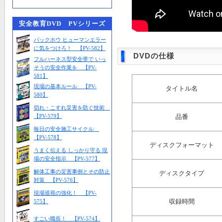
安全教育DVD PVシリーズ
バックホウ ヒューマンエラー
に気をつけろ！ 【PV-582】
DVDの仕様
フルハーネス型安全帯で いっ
そうの安全作業を 【PV-
581】
現場の基本ルール 【PV-
タイトル名
580】
切れ・こすれ災害を防ぐ技術
【PV-579】
品番
毎日の安全施工サイクル
【PV-578】
ディスクフォーマット
うまく伝える しっかり守る 現
場の安全指示 【PV-577】
解体工事の災害事例とその防止
ディスクタイプ
対策 【PV-576】
現場巡視の強化！ 【PV-
収録時間
575】
すごい職長！ 【PV-574】