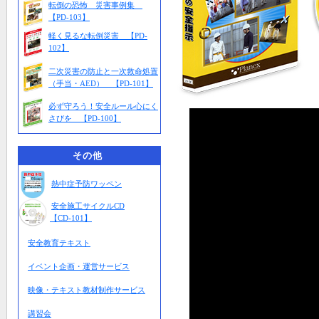
転倒の恐怖 災害事例集
【PD-103】
軽く見るな転倒災害 【PD-
102】
二次災害の防止と一次救命処置
（手当・AED） 【PD-101】
必ず守ろう！安全ルール心にく
さびを 【PD-100】
その他
熱中症予防ワッペン
安全施工サイクルCD
【CD-101】
安全教育テキスト
イベント企画・運営サービス
映像・テキスト教材制作サービス
講習会