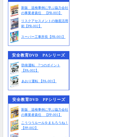
新版 送検事例に学ぶ協力会社
の事業者責任 【PR-003】
リスクアセスメントの徹底活用
術【PR-002】
スーパー工事所長【PR-001】
安全教育DVD PAシリーズ
防衛運転 7つのポイント
【PA-002】
あおり運転 【PA-001】
安全教育DVD PPシリーズ
新版 送検事例に学ぶ協力会社
の事業者責任 【PP-001】
こうつうルールをまもろうね！
【PP-002】