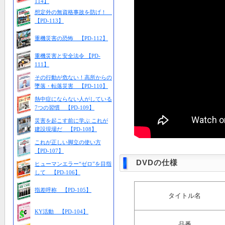
114】
想定外の無資格事故を防げ！
【PD-113】
重機災害の恐怖 【PD-112】
重機災害と安全法令 【PD-
111】
その行動が危ない！高所からの
墜落・転落災害 【PD-110】
熱中症にならない人がしている
7つの習慣 【PD-109】
災害を起こす前に学ぶ これが
建設現場だ 【PD-108】
これが正しい脚立の使い方
【PD-107】
DVDの仕様
ヒューマンエラー“ゼロ”を目指
して 【PD-106】
指差呼称 【PD-105】
タイトル名
KY活動 【PD-104】
品番