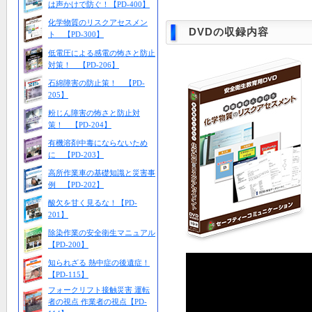
は声かけで防ぐ！【PD-400】
化学物質のリスクアセスメン
DVDの収録内容
ト 【PD-300】
低電圧による感電の怖さと防止
対策！ 【PD-206】
石綿障害の防止策！ 【PD-
205】
粉じん障害の怖さと防止対
策！ 【PD-204】
有機溶剤中毒にならないため
に 【PD-203】
高所作業車の基礎知識と災害事
例 【PD-202】
酸欠を甘く見るな！【PD-
201】
除染作業の安全衛生マニュアル
【PD-200】
知られざる 熱中症の後遺症！
【PD-115】
フォークリフト接触災害 運転
者の視点 作業者の視点【PD-