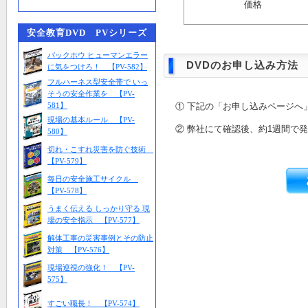
価格
安全教育DVD PVシリーズ
バックホウ ヒューマンエラー
DVDのお申し込み方法
に気をつけろ！ 【PV-582】
フルハーネス型安全帯で いっ
そうの安全作業を 【PV-
581】
① 下記の「お申し込みページへ
現場の基本ルール 【PV-
② 弊社にて確認後、約1週間で
580】
切れ・こすれ災害を防ぐ技術
【PV-579】
毎日の安全施工サイクル
【PV-578】
うまく伝える しっかり守る 現
場の安全指示 【PV-577】
解体工事の災害事例とその防止
対策 【PV-576】
現場巡視の強化！ 【PV-
575】
すごい職長！ 【PV-574】