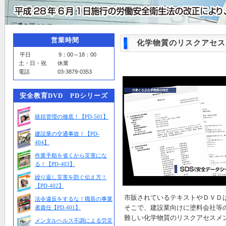
営業時間
化学物質のリスクアセスメ
平日 9：00～18：00
土・日・祝 休業
電話 03-3879-0353
安全教育DVD PDシリーズ
統括管理の徹底！【PD-501】
建設業の交通事故！【PD-
404】
作業手順を省くから災害にな
る！【PD-403】
繰り返し災害を防ぐ伝え方！
【PD-402】
市販されているテキストやＤＶＤ
法令違反をするな！職長の事業
そこで、建設業向けに塗料会社等
者責任【PD-401】
難しい化学物質のリスクアセスメ
メンタルヘルス不調による労災