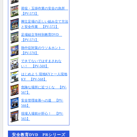
荷役・玉掛作業の安全の急所
【PV-573】
脚立足場の正しい組み立て方法
と安全作業 【PV-572】
足場組立等特別教育DVD
【PV-571】
熱中症対策のウソ＆ホント
【PV-570】
できてないではすまされな
い！ 【PV-569】
はじめよう 現地KYと一人現地
KY 【PV-568】
危険な場所に近づくな 【PV-
567】
安全管理改善への道 【PV-
566】
現場入場前が肝心！ 【PV-
565】
安全教育DVD PRシリーズ