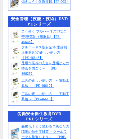
備えよう！冬道運転【PP-003】
安全管理（技能・技術）DVD
PEシリーズ
こう使う フルハーネス型安全
帯(墜落制止用器具) 【PE-
46648】
フルハーネス型安全帯(墜落制
止用器具)の正しい使い方
【PE-46643】
足場作業等の安全～足場からの
墜落を防ごう～ 【PE-
46625】
工具の正しい使い方 ～電動工
具編～ 【PE-46617】
工具の正しい使い方 ～手動工
具編～ 【PE-46616】
労働安全衛生教育DVD
PREシリーズ
義務化！どう変わる？あなたの
職場の熱中症対策 ～クールワ
ークを推進しよう～ 【PRE-