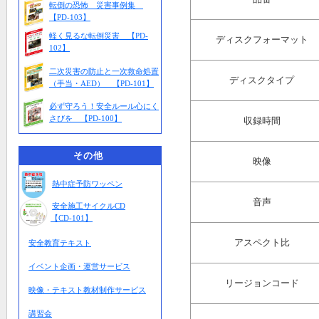
転倒の恐怖 災害事例集
【PD-103】
軽く見るな転倒災害 【PD-
ディスクフォーマット
102】
二次災害の防止と一次救命処置
ディスクタイプ
（手当・AED） 【PD-101】
必ず守ろう！安全ルール心にく
さびを 【PD-100】
収録時間
その他
映像
熱中症予防ワッペン
音声
安全施工サイクルCD
【CD-101】
アスペクト比
安全教育テキスト
イベント企画・運営サービス
リージョンコード
映像・テキスト教材制作サービス
講習会