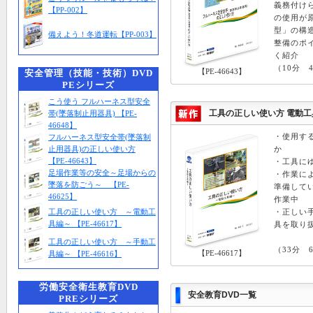
義務付け
【PP-002】
の使用が
型」の構
備えよう！冬道運転【PP-003】
整備のポ
く紹介
（10分 4
【PE-46643】
安全管理（技能・技術）DVD
PEシリーズ
こう使う フルハーネス型安全
帯(墜落制止用器具) 【PE-
工具の正しい使い方 電動工具
46648】
・使用す
フルハーネス型安全帯(墜落制
止用器具)の正しい使い方
か
【PE-46643】
・工具に
足場作業等の安全～足場からの
・作業に
墜落を防ごう～ 【PE-
準備して
46625】
作業中
工具の正しい使い方 ～電動工
・正しい
具編～ 【PE-46617】
具を取り
工具の正しい使い方 ～手動工
（33分 6
【PE-46617】
具編～ 【PE-46616】
労働安全衛生教育DVD
安全教育DVD一覧
PREシリーズ