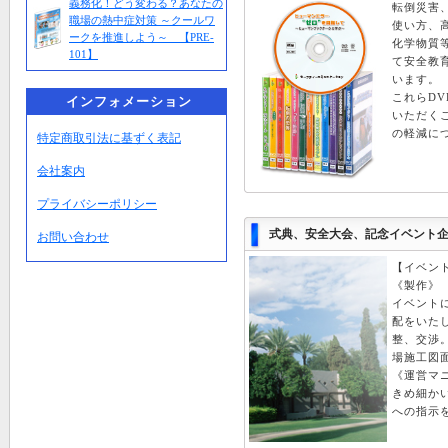
義務化！どう変わる？あなたの
転倒災害
職場の熱中症対策 ～クールワ
使い方、
ークを推進しよう～ 【PRE-
化学物質
101】
て安全教
います。
これらD
インフォメーション
いただく
の軽減に
特定商取引法に基ずく表記
会社案内
プライバシーポリシー
式典、安全大会、記念イベント
お問い合わせ
【イベン
《製作》
イベント
配をいた
整、交渉
場施工図
《運営マ
きめ細か
への指示を