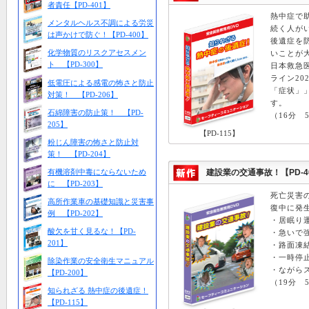
者責任【PD-401】
熱中症で
メンタルヘルス不調による労災
続く人が
は声かけで防ぐ！【PD-400】
後遺症を
化学物質のリスクアセスメン
いことが
ト 【PD-300】
日本救急
ライン20
低電圧による感電の怖さと防止
「症状」
対策！ 【PD-206】
す。
石綿障害の防止策！ 【PD-
（16分 5
205】
【PD-115】
粉じん障害の怖さと防止対
策！ 【PD-204】
有機溶剤中毒にならないため
建設業の交通事故！【PD-4
に 【PD-203】
死亡災害
高所作業車の基礎知識と災害事
復中に発
例 【PD-202】
・居眠り
酸欠を甘く見るな！【PD-
・急いで
201】
・路面凍
・一時停
除染作業の安全衛生マニュアル
・ながら
【PD-200】
（19分 5
知られざる 熱中症の後遺症！
【PD-115】