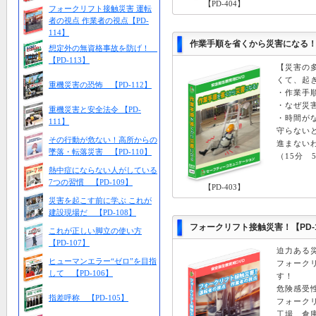
【PD-404】
フォークリフト接触災害 運転
者の視点 作業者の視点【PD-
114】
作業手順を省くから災害になる！【
想定外の無資格事故を防げ！
【PD-113】
【災害の
くて、起
重機災害の恐怖 【PD-112】
・作業手
・なぜ災
重機災害と安全法令 【PD-
・時間が
111】
守らない
その行動が危ない！高所からの
進まない
墜落・転落災害 【PD-110】
（15分 5
熱中症にならない人がしている
7つの習慣 【PD-109】
【PD-403】
災害を起こす前に学ぶ これが
建設現場だ 【PD-108】
フォークリフト接触災害！【PD-1
これが正しい脚立の使い方
【PD-107】
迫力ある
ヒューマンエラー“ゼロ”を目指
フォーク
して 【PD-106】
す！
危険感受
指差呼称 【PD-105】
フォーク
工場、倉