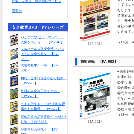
映像・テキスト教材制作サービス
くてはな
あります
講習会
労働安全
と、安全
会社の事
安全教育DVD PVシリーズ
いきます
バックホウ ヒューマンエラー
に気をつけろ！ 【PV-582】
（19分 
【PR-003】
フルハーネス型安全帯で いっ
そうの安全作業を 【PV-
581】
防衛運転 【PA-002】
現場の基本ルール 【PV-
580】
■防衛運
①運転前
切れ・こすれ災害を防ぐ技術
②歩行者
【PV-579】
③危険の
毎日の安全施工サイクル
④死角の
【PV-578】
⑤ながら
うまく伝える しっかり守る 現
⑥車間距
場の安全指示 【PV-577】
⑦駐車場
（18分 6
解体工事の災害事例とその防止
【PA-002】
対策 【PV-576】
現場巡視の強化！ 【PV-