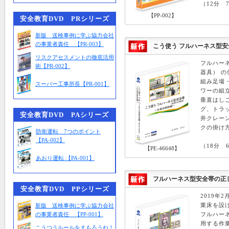
（12分 7
【PP-002】
安全教育DVD PRシリーズ
新版 送検事例に学ぶ協力会社
の事業者責任 【PR-003】
こう使う フルハーネス型安全
リスクアセスメントの徹底活用
フルハー
術【PR-002】
器具） 
組み足場
スーパー工事所長【PR-001】
ワーの組
垂直はし
グ、トラ
安全教育DVD PAシリーズ
井クレー
クの掛け
防衛運転 7つのポイント
【PA-002】
（18分 6
【PE-46648】
あおり運転 【PA-001】
フルハーネス型安全帯の正しい
安全教育DVD PPシリーズ
2019年
業床を設
新版 送検事例に学ぶ協力会社
の事業者責任 【PP-001】
フルハー
用する作
こうつうルールをまもろうね！