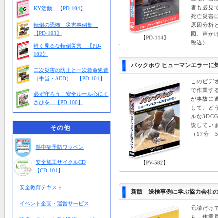
者も必見
KY活動 【PD-104】
死亡災害
転倒の恐怖 災害事例集
原因分析
【PD-103】
図、声かけ
【PD-114】
税込）
軽く見るな転倒災害 【PD-
102】
バックホウ ヒューマンエラーに
二次災害の防止と一次救命処置
（手当・AED） 【PD-101】
このビデ
で作業す
必ず守ろう！安全ルール心にく
が事故に
さびを 【PD-100】
して、ど
ルな3DC
説してい
その他
（17分 5
熱中症予防ワッペン
安全施工サイクルCD
【PV-582】
【CD-101】
安全教育テキスト
新版 送検事例に学ぶ協力会社
イベント企画・運営サービス
元請だけ
も、作業