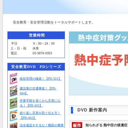
安全教育・安全管理活動をトータルサポートします。
営業時間
平日 9：00～18：00
土・日・祝 休業
電話 03-3879-0353
安全教育DVD PDシリーズ
統括管理の徹底！【PD-501】
建設業の交通事故！【PD-
404】
作業手順を省くから災害にな
る！【PD-403】
DVD 新作案内
繰り返し災害を防ぐ伝え方！
【PD-402】
法令違反をするな！職長の事業
知られざる 熱中症の後遺症！