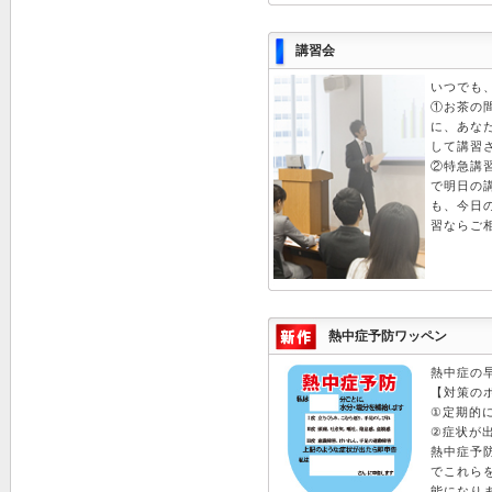
講習会
いつでも、
①お茶の
に、あな
して講習
②特急講
で明日の
も、今日
習なら
熱中症予防ワッペン
熱中症の
【対策の
①定期的
②症状が
熱中症予
でこれら
能に