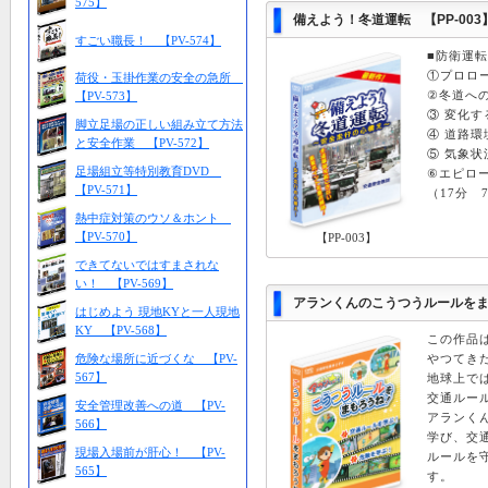
575】
備えよう！冬道運転 【PP-003
すごい職長！ 【PV-574】
■防衛運
①プロロ
荷役・玉掛作業の安全の急所
②冬道へ
【PV-573】
③ 変化
脚立足場の正しい組み立て方法
④ 道路
と安全作業 【PV-572】
⑤ 気象状
足場組立等特別教育DVD
⑥エピロ
【PV-571】
（17分 7
熱中症対策のウソ＆ホント
【PV-570】
【PP-003】
できてないではすまされな
い！ 【PV-569】
アランくんのこうつうルールをまも
はじめよう 現地KYと一人現地
KY 【PV-568】
この作品
危険な場所に近づくな 【PV-
やつてき
567】
地球上で
交通ルー
安全管理改善への道 【PV-
アランく
566】
学び、交
現場入場前が肝心！ 【PV-
ルールを
565】
す。