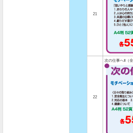
21
次の仕事へⅡ（
22