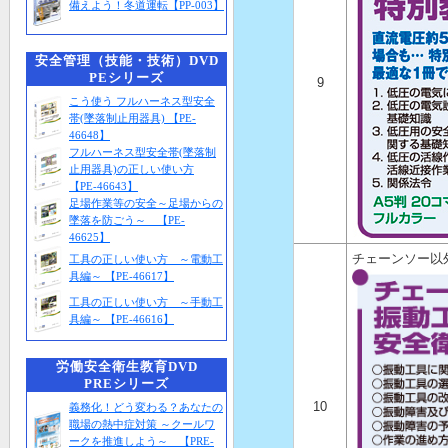
備えよう！冬道運転【PP-003】
安全管理（技能・技術）DVD
PEシリーズ
9
こう使う フルハーネス型安全
帯(墜落制止用器具) 【PE-
46648】
フルハーネス型安全帯(墜落制
止用器具)の正しい使い方
【PE-46643】
足場作業等の安全～足場からの
墜落を防ごう～ 【PE-
46625】
チェーンソー以
工具の正しい使い方 ～電動工
具編～ 【PE-46617】
工具の正しい使い方 ～手動工
具編～ 【PE-46616】
労働安全衛生教育DVD
PREシリーズ
10
義務化！どう変わる？あなたの
職場の熱中症対策 ～クールワ
ークを推進しよう～ 【PRE-