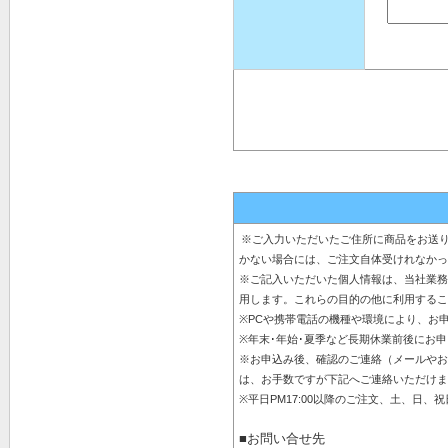
※ご入力いただいたご住所に商品をお送り
かない場合には、ご注文自体受けれなかっ
※ご記入いただいた個人情報は、当社業務
用します。これらの目的の他に利用するこ
※PCや携帯電話の機種や環境により、お
※年末･年始･夏季など長期休業前後にお
※お申込み後、確認のご連絡（メールやお
は、お手数ですが下記へご連絡いただけま
※平日PM17:00以降のご注文、土、日
■お問い合せ先