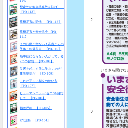
114】
想定外の無資格事故を防げ！
【PD-113】
2
重機災害の恐怖 【PD-112】
重機災害と安全法令 【PD-
111】
その行動が危ない！高所からの
墜落・転落災害 【PD-110】
熱中症にならない人がしている
7つの習慣 【PD-109】
災害を起こす前に学ぶ これが
いまさら聞けな
建設現場だ 【PD-108】
これが正しい脚立の使い方
【PD-107】
ヒューマンエラー“ゼロ”を目指
して 【PD-106】
指差呼称 【PD-105】
3
KY活動 【PD-104】