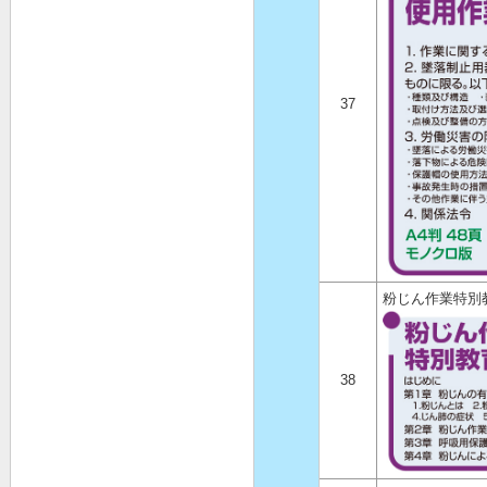
37
粉じん作業特別
38