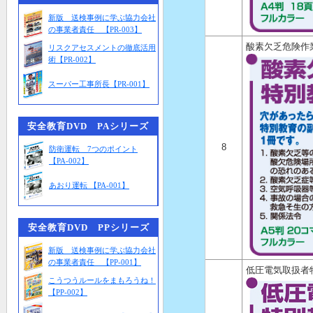
新版 送検事例に学ぶ協力会社
の事業者責任 【PR-003】
酸素欠乏危険作
リスクアセスメントの徹底活用
術【PR-002】
スーパー工事所長【PR-001】
安全教育DVD PAシリーズ
8
防衛運転 7つのポイント
【PA-002】
あおり運転 【PA-001】
安全教育DVD PPシリーズ
新版 送検事例に学ぶ協力会社
の事業者責任 【PP-001】
低圧電気取扱者
こうつうルールをまもろうね！
【PP-002】