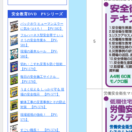
安全教育DVD PVシリーズ
バックホウ ヒューマンエラー
に気をつけろ！ 【PV-582】
フルハーネス型安全帯で いっ
そうの安全作業を 【PV-
5
581】
現場の基本ルール 【PV-
580】
切れ・こすれ災害を防ぐ技術
【PV-579】
毎日の安全施工サイクル
【PV-578】
うまく伝える しっかり守る 現
労働安全衛生マ
場の安全指示 【PV-577】
解体工事の災害事例とその防止
対策 【PV-576】
現場巡視の強化！ 【PV-
575】
すごい職長！ 【PV-574】