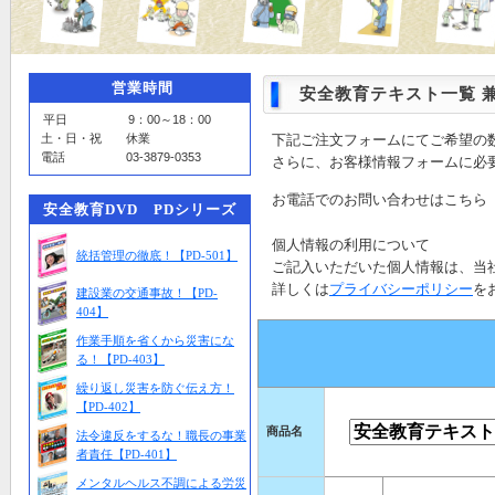
営業時間
安全教育テキスト一覧 
平日 9：00～18：00
土・日・祝 休業
下記ご注文フォームにてご希望の
電話 03-3879-0353
さらに、お客様情報フォームに必
お電話でのお問い合わせはこち
安全教育DVD PDシリーズ
個人情報の利用について
統括管理の徹底！【PD-501】
ご記入いただいた個人情報は、当
詳しくは
プライバシーポリシー
を
建設業の交通事故！【PD-
404】
作業手順を省くから災害にな
る！【PD-403】
繰り返し災害を防ぐ伝え方！
【PD-402】
商品名
法令違反をするな！職長の事業
者責任【PD-401】
メンタルヘルス不調による労災