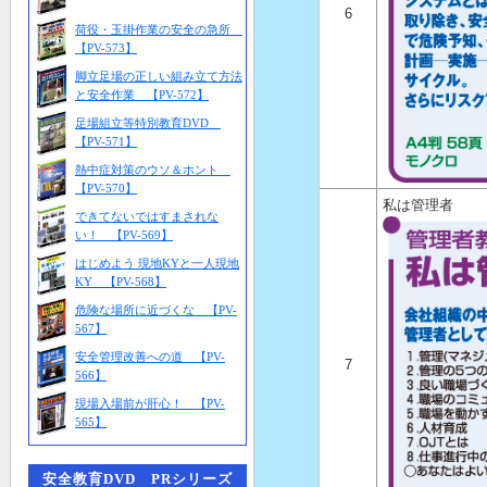
6
荷役・玉掛作業の安全の急所
【PV-573】
脚立足場の正しい組み立て方法
と安全作業 【PV-572】
足場組立等特別教育DVD
【PV-571】
熱中症対策のウソ＆ホント
【PV-570】
私は管理者
できてないではすまされな
い！ 【PV-569】
はじめよう 現地KYと一人現地
KY 【PV-568】
危険な場所に近づくな 【PV-
567】
安全管理改善への道 【PV-
7
566】
現場入場前が肝心！ 【PV-
565】
安全教育DVD PRシリーズ