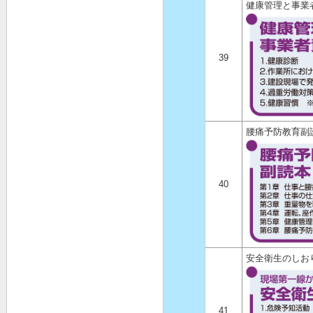
健康管理と事業
39
腰痛予防教育副
40
安全衛生のしお
41