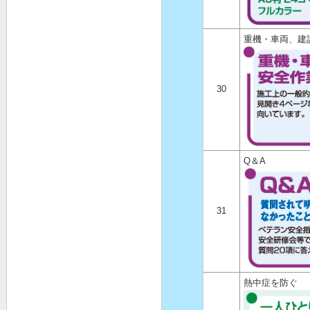
重機・車両、建
30
Q＆A
31
熱中症を防ぐ