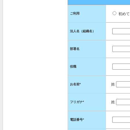
ご利用
初め
法人名（組織名）
部署名
役職
姓
お名前*
姓
フリガナ
*
電話番号
*