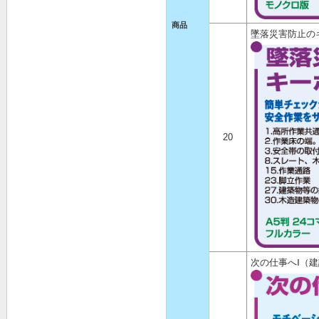
商品
墜落災害防止の
20
次の仕事へⅠ（