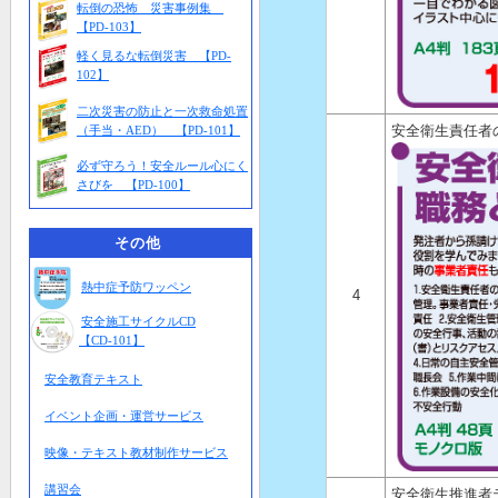
転倒の恐怖 災害事例集
【PD-103】
軽く見るな転倒災害 【PD-
102】
二次災害の防止と一次救命処置
安全衛生責任者
（手当・AED） 【PD-101】
必ず守ろう！安全ルール心にく
さびを 【PD-100】
その他
熱中症予防ワッペン
4
安全施工サイクルCD
【CD-101】
安全教育テキスト
イベント企画・運営サービス
映像・テキスト教材制作サービス
講習会
安全衛生推進者