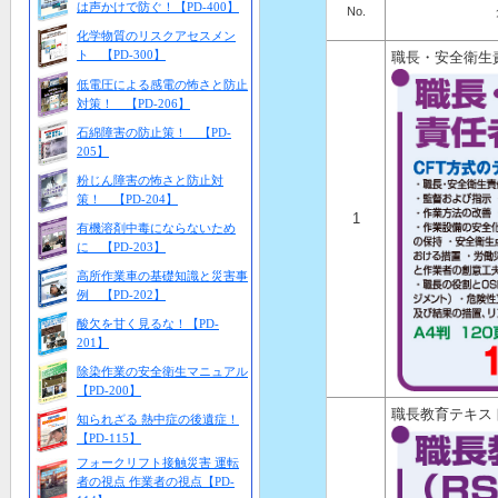
は声かけで防ぐ！【PD-400】
No.
化学物質のリスクアセスメン
ト 【PD-300】
職長・安全衛生
低電圧による感電の怖さと防止
対策！ 【PD-206】
石綿障害の防止策！ 【PD-
205】
粉じん障害の怖さと防止対
策！ 【PD-204】
1
有機溶剤中毒にならないため
に 【PD-203】
高所作業車の基礎知識と災害事
例 【PD-202】
酸欠を甘く見るな！【PD-
201】
除染作業の安全衛生マニュアル
【PD-200】
職長教育テキス
知られざる 熱中症の後遺症！
【PD-115】
フォークリフト接触災害 運転
者の視点 作業者の視点【PD-