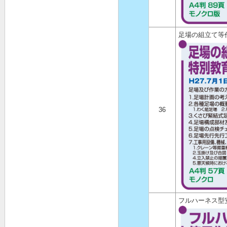
足場の組立て等
36
フルハーネス型