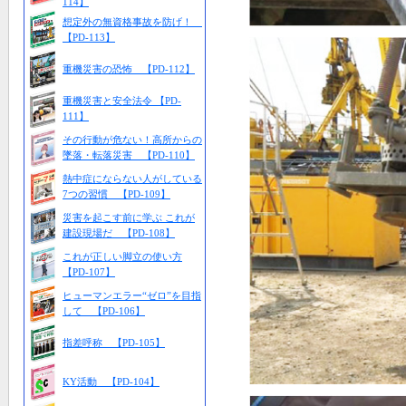
114】
想定外の無資格事故を防げ！
【PD-113】
重機災害の恐怖 【PD-112】
重機災害と安全法令 【PD-
111】
その行動が危ない！高所からの
墜落・転落災害 【PD-110】
熱中症にならない人がしている
7つの習慣 【PD-109】
災害を起こす前に学ぶ これが
建設現場だ 【PD-108】
これが正しい脚立の使い方
【PD-107】
ヒューマンエラー“ゼロ”を目指
して 【PD-106】
指差呼称 【PD-105】
KY活動 【PD-104】