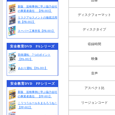
品番
新版 送検事例に学ぶ協力会社
の事業者責任 【PR-003】
ディスクフォーマット
リスクアセスメントの徹底活用
術【PR-002】
ディスクタイプ
スーパー工事所長【PR-001】
収録時間
安全教育DVD PAシリーズ
防衛運転 7つのポイント
映像
【PA-002】
あおり運転 【PA-001】
音声
安全教育DVD PPシリーズ
アスペクト比
新版 送検事例に学ぶ協力会社
の事業者責任 【PP-001】
リージョンコード
こうつうルールをまもろうね！
【PP-002】