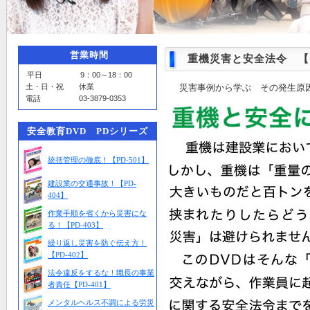
営業時間
重機災害と安全法令 【D
平日 9：00～18：00
土・日・祝 休業
災害事例から学ぶ その発生原
電話 03-3879-0353
安全教育DVD PDシリーズ
統括管理の徹底！【PD-501】
建設業の交通事故！【PD-
404】
作業手順を省くから災害にな
る！【PD-403】
繰り返し災害を防ぐ伝え方！
【PD-402】
法令違反をするな！職長の事業
者責任【PD-401】
メンタルヘルス不調による労災