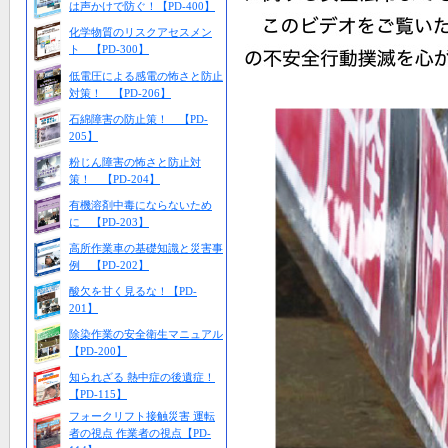
は声かけで防ぐ！【PD-400】
化学物質のリスクアセスメン
ト 【PD-300】
低電圧による感電の怖さと防止
対策！ 【PD-206】
石綿障害の防止策！ 【PD-
205】
粉じん障害の怖さと防止対
策！ 【PD-204】
有機溶剤中毒にならないため
に 【PD-203】
高所作業車の基礎知識と災害事
例 【PD-202】
酸欠を甘く見るな！【PD-
201】
除染作業の安全衛生マニュアル
【PD-200】
知られざる 熱中症の後遺症！
【PD-115】
フォークリフト接触災害 運転
者の視点 作業者の視点【PD-