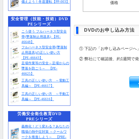
備えよう！冬道運転【PP-003】
価格
安全管理（技能・技術）DVD
PEシリーズ
DVDのお申し込み方法
こう使う フルハーネス型安全
帯(墜落制止用器具) 【PE-
46648】
フルハーネス型安全帯(墜落制
① 下記の「お申し込みページへ
止用器具)の正しい使い方
【PE-46643】
② 弊社にて確認後、約1週間で
足場作業等の安全～足場からの
墜落を防ごう～ 【PE-
46625】
工具の正しい使い方 ～電動工
具編～ 【PE-46617】
工具の正しい使い方 ～手動工
具編～ 【PE-46616】
労働安全衛生教育DVD
PREシリーズ
義務化！どう変わる？あなたの
職場の熱中症対策 ～クールワ
ークを推進しよう～ 【PRE-