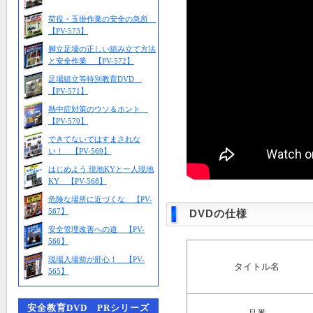
荷役・玉掛作業の安全の急所
【PV-573】
脚立足場の正しい組み立て方法
と安全作業 【PV-572】
足場組立等特別教育DVD
【PV-571】
熱中症対策のウソ＆ホント
【PV-570】
できてないではすまされな
い！ 【PV-569】
はじめよう 現地KYと一人現地
KY 【PV-568】
危険な場所に近づくな 【PV-
567】
DVDの仕様
安全管理改善への道 【PV-
566】
現場入場前が肝心！ 【PV-
タイトル名
565】
安全教育DVD PRシリーズ