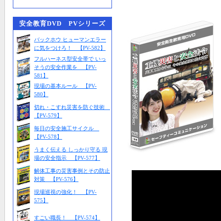
安全教育DVD PVシリーズ
バックホウ ヒューマンエラー
に気をつけろ！ 【PV-582】
フルハーネス型安全帯で いっ
そうの安全作業を 【PV-
581】
現場の基本ルール 【PV-
580】
切れ・こすれ災害を防ぐ技術
【PV-579】
毎日の安全施工サイクル
【PV-578】
うまく伝える しっかり守る 現
場の安全指示 【PV-577】
解体工事の災害事例とその防止
対策 【PV-576】
現場巡視の強化！ 【PV-
575】
すごい職長！ 【PV-574】