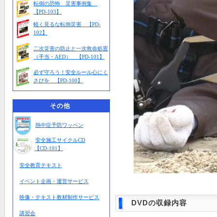
転倒の恐怖 災害事例集
【PD-103】
軽く見るな転倒災害 【PD-
102】
二次災害の防止と一次救命処置
（手当・AED） 【PD-101】
必ず守ろう！安全ルール心にく
さびを 【PD-100】
その他
熱中症予防ワッペン
安全施工サイクルCD
【CD-101】
安全教育テキスト
イベント企画・運営サービス
映像・テキスト教材制作サービス
DVDの収録内容
講習会