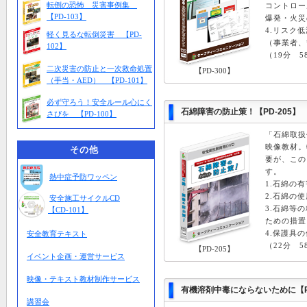
転倒の恐怖 災害事例集
コントロー
【PD-103】
爆発・火災
4.リスク
軽く見るな転倒災害 【PD-
（事業者、
102】
（19分 5
二次災害の防止と一次救命処置
【PD-300】
（手当・AED） 【PD-101】
必ず守ろう！安全ルール心にく
石綿障害の防止策！【PD-205
さびを 【PD-100】
「石綿取扱
映像教材。
その他
要が、この
す。
熱中症予防ワッペン
1.石綿の
2.石綿の
安全施工サイクルCD
3.石綿等
【CD-101】
ための措置
4.保護具
安全教育テキスト
（22分 
【PD-205】
イベント企画・運営サービス
映像・テキスト教材制作サービス
有機溶剤中毒にならないために
【
講習会