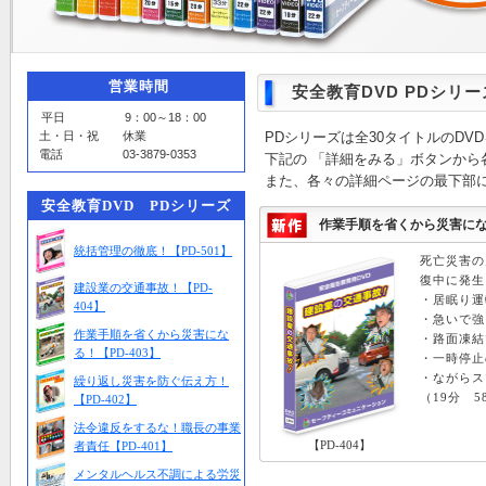
営業時間
安全教育DVD PDシリー
平日 9：00～18：00
土・日・祝 休業
PDシリーズは全30タイトルのDV
電話 03-3879-0353
下記の 「詳細をみる」ボタンから
また、各々の詳細ページの最下部
安全教育DVD PDシリーズ
作業手順を省くから災害になる
統括管理の徹底！【PD-501】
死亡災害の
復中に発生
建設業の交通事故！【PD-
・居眠り運
404】
・急いで強
作業手順を省くから災害にな
・路面凍結
る！【PD-403】
・一時停止
・ながらス
繰り返し災害を防ぐ伝え方！
（19分 5
【PD-402】
法令違反をするな！職長の事業
【PD-404】
者責任【PD-401】
メンタルヘルス不調による労災