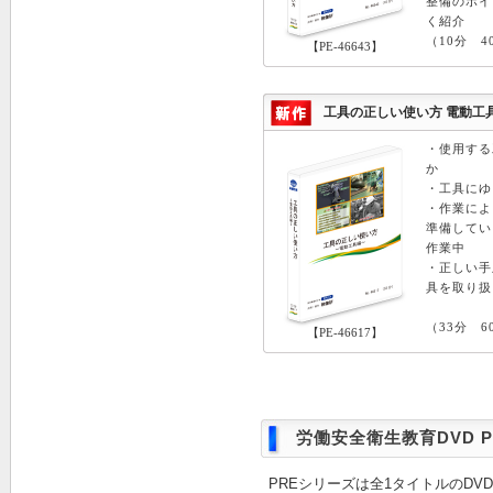
整備のポイ
く紹介
（10分 4
【PE-46643】
工具の正しい使い方 電動工具編
・使用する
か
・工具にゆ
・作業によ
準備してい
作業中
・正しい手
具を取り扱
（33分 6
【PE-46617】
労働安全衛生教育DVD P
PREシリーズは全1タイトルのD