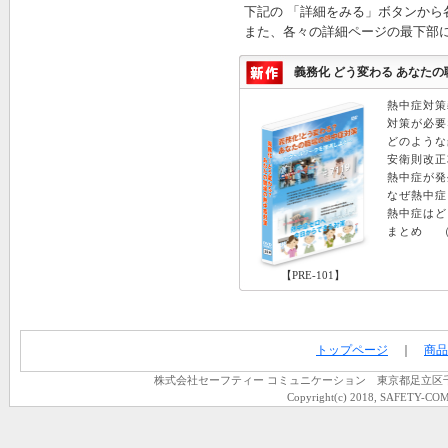
下記の 「詳細をみる」ボタンから
また、各々の詳細ページの最下部
義務化 どう変わる あなたの職
熱中症対策
対策が必要
どのような
安衛則改正
熱中症が発
なぜ熱中症
熱中症はど
まとめ （1
【PRE-101】
トップページ
｜
商品
株式会社セーフティー コミュニケーション 東京都足立区千住龍田町
Copyright(c) 2018, SAFETY-COM