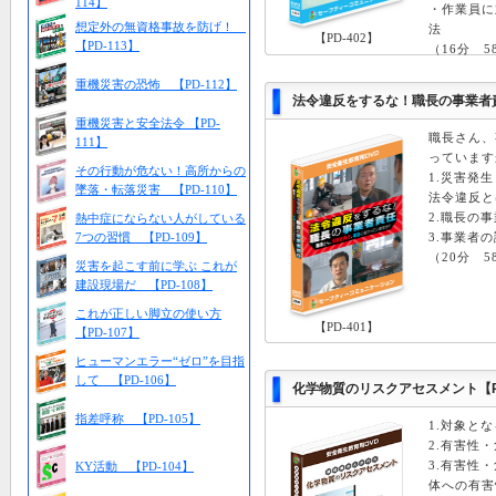
114】
・作業員に
想定外の無資格事故を防げ！
法
【PD-402】
【PD-113】
（16分 5
重機災害の恐怖 【PD-112】
法令違反をするな！職長の事業者責任
重機災害と安全法令 【PD-
職長さん、
111】
っています
その行動が危ない！高所からの
1.災害発
墜落・転落災害 【PD-110】
法令違反と
2.職長の
熱中症にならない人がしている
7つの習慣 【PD-109】
3.事業者
（20分 5
災害を起こす前に学ぶ これが
建設現場だ 【PD-108】
これが正しい脚立の使い方
【PD-401】
【PD-107】
ヒューマンエラー“ゼロ”を目指
して 【PD-106】
化学物質のリスクアセスメント
【
指差呼称 【PD-105】
1.対象と
2.有害性
3.有害性
KY活動 【PD-104】
体への有害