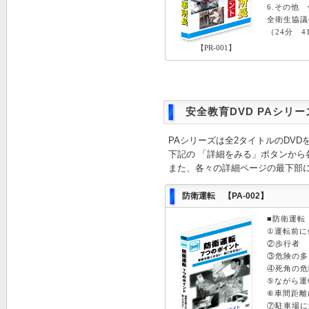
6.その他
全衛生協議
（24分 4
【PR-001】
安全教育DVD PAシリー
PAシリーズは全2タイトルのDV
下記の 「詳細をみる」ボタンから
また、各々の詳細ページの最下部
防衛運転 【PA-002】
■防衛運転
①運転前に
②歩行者 
③危険の多
④死角の危
⑤ながら運
⑥車間距離
⑦駐車場に