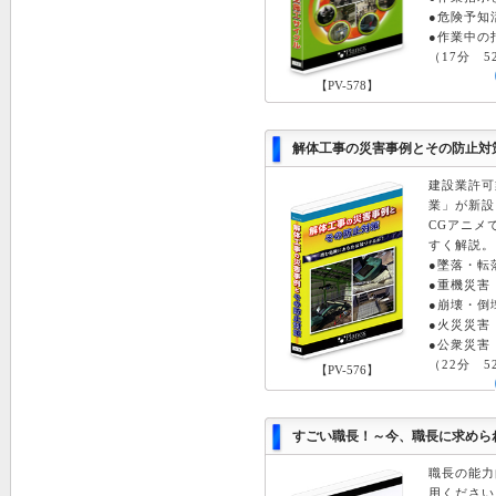
●危険予知
●作業中の
（17分 5
【PV-578】
解体工事の災害事例とその防止対策 
建設業許可
業」が新設
CGアニメ
すく解説。
●墜落・転
●重機災害
●崩壊・倒
●火災災害
●公衆災害
（22分 5
【PV-576】
すごい職長！～今、職長に求められ
職長の能力
用ください