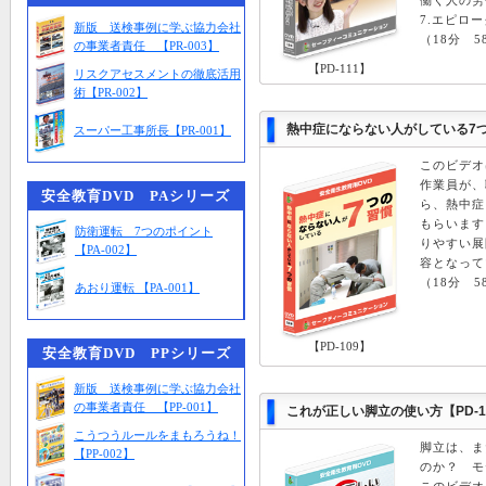
働く人の労
7.エピロー
新版 送検事例に学ぶ協力会社
（18分 5
の事業者責任 【PR-003】
【PD-111】
リスクアセスメントの徹底活用
術【PR-002】
熱中症にならない人がしている7つの
スーパー工事所長【PR-001】
このビデオ
作業員が、
安全教育DVD PAシリーズ
ら、熱中症
もらいます
防衛運転 7つのポイント
りやすい展
【PA-002】
容となって
（18分 5
あおり運転 【PA-001】
【PD-109】
安全教育DVD PPシリーズ
新版 送検事例に学ぶ協力会社
の事業者責任 【PP-001】
これが正しい脚立の使い方【PD-1
こうつうルールをまもろうね！
脚立は、ま
【PP-002】
のか？ モ