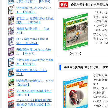
は声かけで防ぐ！【PD-400】
作業手順を省くから災害になる
化学物質のリスクアセスメン
ト 【PD-300】
【災害の多
くて、起き
低電圧による感電の怖さと防止
・作業手順
対策！ 【PD-206】
・なぜ災害
石綿障害の防止策！ 【PD-
・時間がな
205】
守らないと
進まないわ
粉じん障害の怖さと防止対
（15分 5
策！ 【PD-204】
有機溶剤中毒にならないため
に 【PD-203】
【PD-403】
高所作業車の基礎知識と災害事
例 【PD-202】
繰り返し災害を防ぐ伝え方！【PD-
酸欠を甘く見るな！【PD-
201】
なぜ繰り返
それは伝え
除染作業の安全衛生マニュアル
す！
【PD-200】
職長・安全
知られざる 熱中症の後遺症！
向上教育
【PD-115】
経験の浅い
フォークリフト接触災害 運転
の伝え方の
者の視点 作業者の視点【PD-
・伝達力の