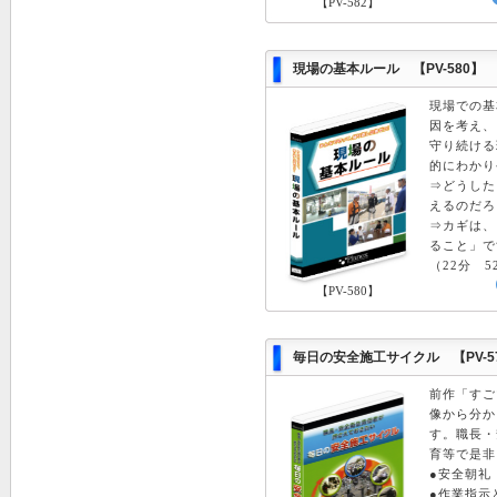
【PV-582】
現場の基本ルール 【PV-580】
現場での基
因を考え、
守り続ける
的にわかり
⇒どうした
えるのだろ
⇒カギは、
ること」で
（22分 5
【PV-580】
毎日の安全施工サイクル 【PV-5
前作「すご
像から分か
す。職長・
育等で是非
●安全朝礼
●作業指示