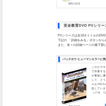
【PD-101】
安全教育DVD PVシリー
PVシリーズは全18タイトルのDV
下記の 「詳細をみる」ボタンから
また、各々の詳細ページの最下部
バックホウ ヒューマンエラーに
このビデオ
で作業する
が事故に遭
して、どう
ルな3DC
説していま
（17分 5