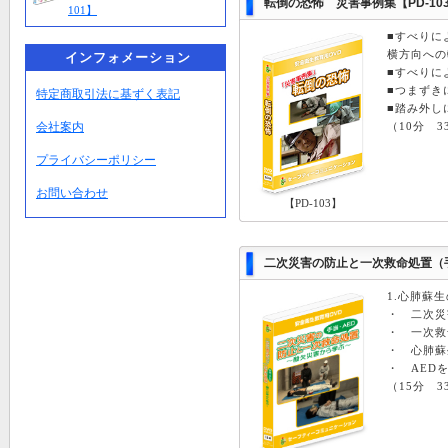
転倒の恐怖 災害事例集
【PD-10
101】
■すべりに
横方向への
インフォメーション
■すべりに
■つまずき
特定商取引法に基ずく表記
■踏み外し
会社案内
（10分 3
プライバシーポリシー
お問い合わせ
【PD-103】
二次災害の防止と一次救命処置（
1.心肺蘇生
・ 二次災
・ 一次救
・ 心肺蘇
・ AED
（15分 3