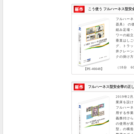
こう使う フルハーネス型安全帯
フルハーネ
器具） の
組み足場・
ワーの組立
垂直はしご
グ、トラッ
井クレーン
クの掛け方
（18分 6
【PE-46648】
フルハーネス型安全帯の正しい
2019年
業床を設け
フルハーネ
用する作業
義務付けら
の使用が原
型」の構造