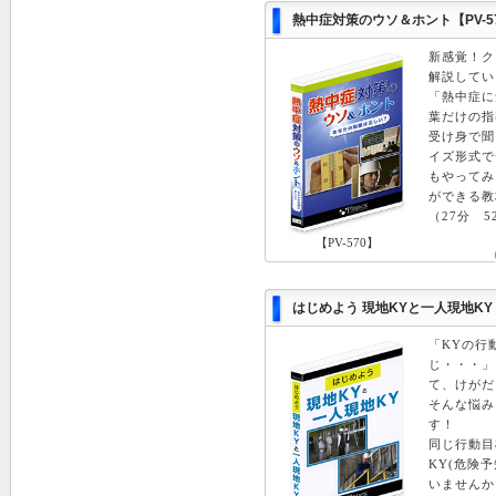
熱中症対策のウソ＆ホント【PV-5
新感覚！ク
解説してい
「熱中症に
葉だけの指
受け身で聞
イズ形式で
もやってみ
ができる教
（27分 5
【PV-570】
はじめよう 現地KYと一人現地KY 
「KYの行
じ・・・」
て、けがだ
そんな悩み
す！
同じ行動目
KY(危険
いませんか