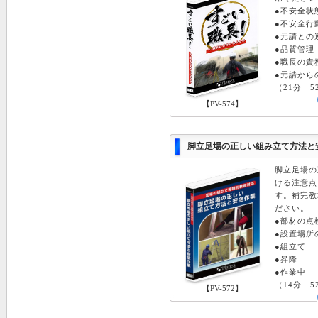
●不安全状
●不安全行
●元請との
●品質管理
●職長の責
●元請から
（21分 5
【PV-574】
脚立足場の正しい組み立て方法と安全
脚立足場の
ける注意点
す。補完教
ださい。
●部材の
●設置場
●組立て
●昇降
●作業
（14分 5
【PV-572】