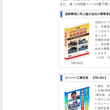
また、各々の詳細ページの最下部
送検事例に学ぶ協力会社の事業者責任
元請だけで
も、作業員
くてはなら
あります。
労働安全衛
と、安全配
会社の事業
いきます。
（19分 4
【PR-003】
スーパー工事所長 【PR-001】
1.朝礼、
2.足場(
(養生蓋、
3.丸のこ
4.クレー
5.型枠支