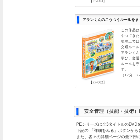
【PP-003】
アランくんのこうつうルールをまも
この作品は
やつてきた
地球上では
交通ルール
アランくん
学び、交通
ルールを守
す。
（12分 7
【PP-002】
安全管理（技能・技術）D
PEシリーズは全3タイトルのDV
下記の 「詳細をみる」ボタンから
また、各々の詳細ページの最下部