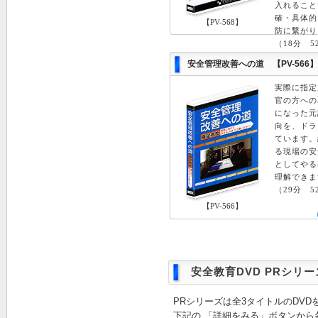
入れること
確・具体的
【PV-568】
防に繋がり
（18分 5
安全管理改善への道 【PV-566】
実際に指定
官の方への
になった元
向を、ドラ
ています。
る現場の安
としてやる
理解できま
（29分 5
【PV-566】
安全教育DVD PRシリー
PRシリーズは全3タイトルのDV
下記の 「詳細をみる」ボタンから