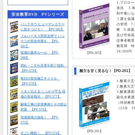
1.プロロ
状況 3.
剤中毒にな
安全教育DVD PVシリーズ
く露を低減
バックホウ ヒューマンエラー
の管理 7
に気をつけろ！ 【PV-582】
断 9.保
及び空容器
フルハーネス型安全帯で いっ
従事者教育
そうの安全作業を 【PV-
教育用 特
581】
58,300
現場の基本ルール 【PV-
【PD-203】
580】
切れ・こすれ災害を防ぐ技術
【PV-579】
酸欠を甘く見るな！
【PD-201】
毎日の安全施工サイクル
1.酸素欠
【PV-578】
2.酸素欠
うまく伝える しっかり守る 現
3.酸素濃
場の安全指示 【PV-577】
硫化水素
（特別教育
解体工事の災害事例とその防止
（22分 5
対策 【PV-576】
現場巡視の強化！ 【PV-
575】
【PD-201】
すごい職長！ 【PV-574】