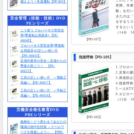
このビデオ
備えよう！冬道運転【PP-003】
昇降、作業
験」を行い
きたのは「
安全管理（技能・技術）DVD
をするリス
PEシリーズ
するという
こう使う フルハーネス型安全
（14分 5
帯(墜落制止用器具) 【PE-
【PD-107】
46648】
フルハーネス型安全帯(墜落制
止用器具)の正しい使い方
【PE-46643】
指差呼称
【PD-105】
足場作業等の安全～足場からの
墜落を防ごう～ 【PE-
1.プロロー
46625】
2.災害の要
工具の正しい使い方 ～電動工
3.再発防
具編～ 【PE-46617】
4.指差呼
5.一人KTY
工具の正しい使い方 ～手動工
6.エピロー
具編～ 【PE-46616】
（15分 5
労働安全衛生教育DVD
PREシリーズ
【PD-105】
義務化！どう変わる？あなたの
職場の熱中症対策 ～クールワ
ークを推進しよう～ 【PRE-