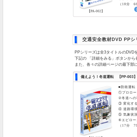
（18分 6
【PA-002】
交通安全教材DVD PPシ
PPシリーズは全3タイトルのDV
下記の 「詳細をみる」ボタンから
また、各々の詳細ページの最下部
備えよう！冬道運転 【PP-003
■防衛運転
①プロロ
②冬道への
③ 変化
④ 道路
⑤ 気象状
⑥エピロー
（17分 7