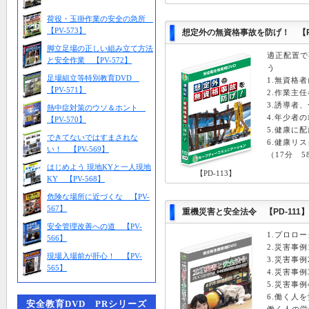
荷役・玉掛作業の安全の急所
【PV-573】
想定外の無資格事故を防げ！ 【PD
脚立足場の正しい組み立て方法
適正配置で
と安全作業 【PV-572】
う
足場組立等特別教育DVD
1.無資格
【PV-571】
2.作業主
3.誘導者
熱中症対策のウソ＆ホント
4.年少者
【PV-570】
5.健康に
できてないではすまされな
6.健康リ
い！ 【PV-569】
（17分 5
はじめよう 現地KYと一人現地
【PD-113】
KY 【PV-568】
危険な場所に近づくな 【PV-
567】
重機災害と安全法令 【PD-111】
安全管理改善への道 【PV-
1.プロロー
566】
2.災害事例
現場入場前が肝心！ 【PV-
3.災害事例
565】
4.災害事例
5.災害事例
6.働く人
安全教育DVD PRシリーズ