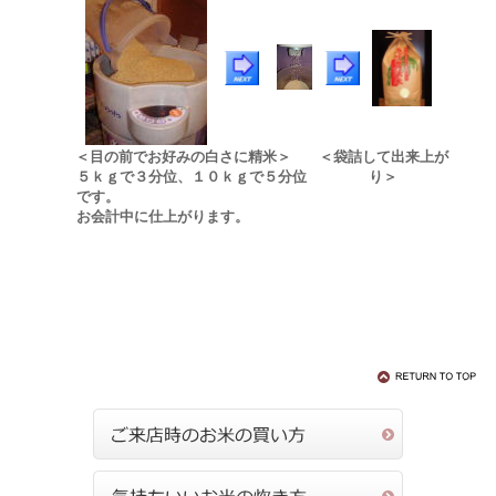
＜目の前でお好みの白さに精米＞
＜袋詰して出来上が
５ｋｇで３分位、１０ｋｇで５分位
り＞
です。
お会計中に仕上がります。