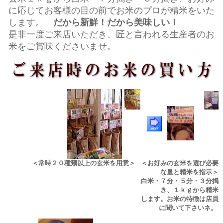
に応じてお客様の
目の前でお米のプロが精米をいた
します。
だから新鮮！だから美味しい！
是非一度ご来店いただき、匠と言われる生産者のお
米をご賞味くださいませ。
＜常時２０種類以上の玄米を用意＞
＜お好みの玄米を選び必要
な量と精米を指示＞
白米・７分・５分・３分搗
き、１ｋｇから精米
します。お米の特徴は店員
に聞いて下さいネ。