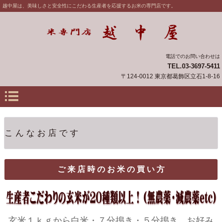
越中屋は、美味しさと安全性にこだわる生産者を応援するお米の専門店です。
電話でのお問い合わせは
TEL.03-3697-5411
〒124-0012 東京都葛飾区立石1-8-16
こ ん な お 店 で す
ご 来 店 時 の お 米 の 買 い 方
玄米１ｋｇから白米・７分搗き・５分搗き、お好み